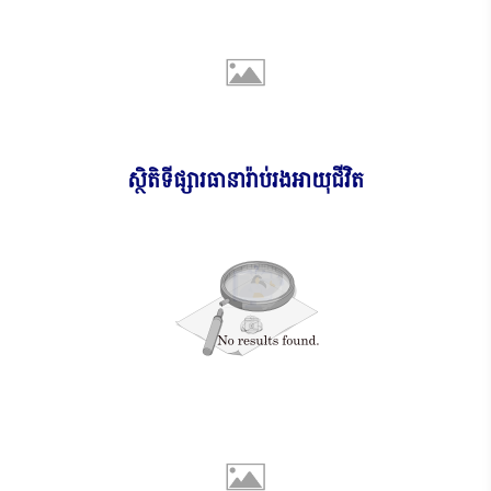
ស្ថិតិទីផ្សារធានារ៉ាប់រងអាយុជីវិត