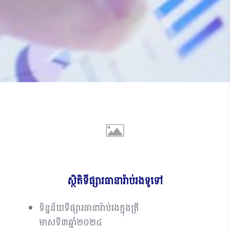
ស្ថិតិទីផ្សារធានារ៉ាប់រងទូទៅ
ទិន្នន័យទីផ្សារធានារ៉ាប់រងក្នុងត្រី
មាសទី៣ឆ្នាំ២០២៤