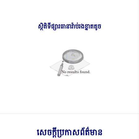
ស្ថិតិទីផ្សារធានារ៉ាប់រងខ្នាតតូច
សេចក្តី​ប្រកាស​ព័ត៌មាន