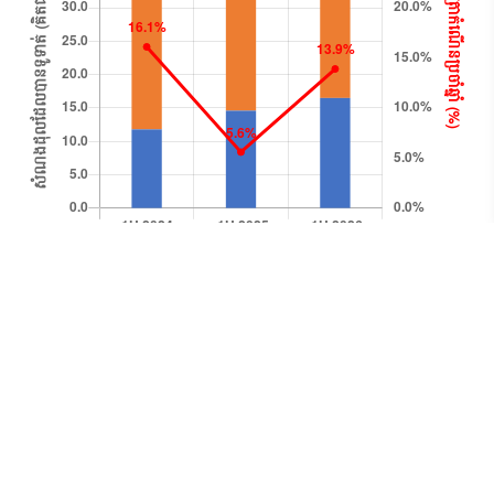
Y-O-Y growth
Life
GI
MI
សមាគមធានារ៉ាប់រងកម្ពុជា
INSURANCE ASSOCIATION OF CAMBODIA
Cambodia Re building (No 17), 2nd floor, St. 134,