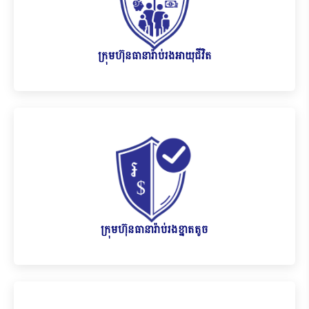
ក្រុមហ៊ុនធានារ៉ាប់រងអាយុជីវិត
ក្រុមហ៊ុនធានារ៉ាប់រងខ្នាតតូច