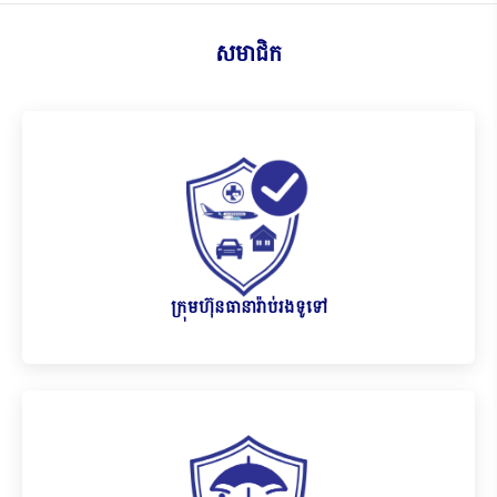
រ៉ាប់រងនៅកម្ពុជាឱ្យកាន់តែរឹងមាំ បរិយាបន្ន និងប្រកបដោយចីរ
ភាព។
សមាជិក
ក្រុមហ៊ុនធានារ៉ាប់រងទូទៅ