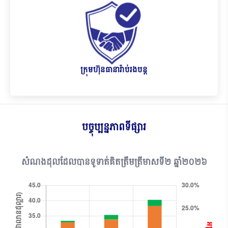
ក្រុមហ៊ុនធានារ៉ាប់រងបន្ដ
បច្ចុប្បន្នភាពទីផ្សារ
សំណងដុលដែលបានទូទាត់គិតត្រឹមត្រីមាសទី២ ឆ្នាំ២០២៦