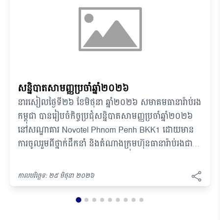
សន្និបាតសាមញ្ញប្រចាំឆ្នាំ២០២៦
នារសៀលថ្ងៃទី២៦ ខែមិថុនា ឆ្នាំ២០២៦ សមាគមធានារ៉ាប់រង
កម្ពុជា បានរៀបចំកិច្ចប្រជុំសន្និបាតសាមញ្ញប្រចាំឆ្នាំ២០២៦
នៅសណ្ឋាគារ Novotel Phnom Penh BKK1 ដោយមាន
ការចូលរួមពីថ្នាក់ដឹកនាំ និងតំណាងក្រុមហ៊ុនធានារ៉ាប់រងជា
សមាជិកទាំងអស់របស់សមាគម។ កិច្ចប្រជុំនេះបានផ្តោត
លើការពិនិត្យ និងវាយតម្លៃសមិទ្ធផលសំខាន់ៗដែលសម្រេច
កាលបរិច្ឆេទ: ២៥ មិថុនា ២០២៦
បានក្នុងត្រីមាសទី១ ឆ្នាំ២០២៦ ព្រមទាំងការពិភាក្សាលើ
ផែនការសកម្មភាព បញ្ហាប្រឈម និងកាលានុវត្តភាពថ្មីៗ
ដើម្បីកំណត់ទិសដៅយុទ្ធសាស្ត្រសម្រាប់ការអភិវឌ្ឍទីផ្សារធានា