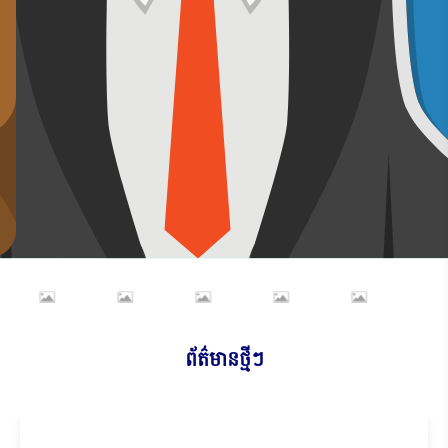
ព័ត៌មានថ្មីៗ